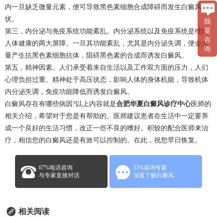
内一旦缺乏微量元素，便可导致黑色素细胞合成障碍而发生白癜风症
状。
我
要
第三，内分泌与免疫系统功能紊乱。内分泌系统以及免疫系统是维持
咨
人体健康的两大屏障。一旦其功能紊乱，尤其是内分泌失调，便会大
询
量产生抗黑色素细胞抗体，阻碍黑色素的合成而诱发白癜风。
第五，精神因素。人们承受着来自生活以及工作双方面的压力，人们
心理负担过重。精神处于高压状态，影响人体的身体机能，导致机体
内分泌失调，免疫功能降低而诱发白癜风。
白癜风存在有哪些病因?以上内容就是
合肥华夏白癜风诊疗中心
医师的
相关介绍，希望对于您是有帮助的。医师建议患者在生活中一定要养
成一个良好的生活习惯，改正一些不良的嗜好。积较的配合医师来治
疗，相信您的白癜风还是有效可以控制的。在此，祝您早日恢复。
67%电话咨询
33%咨询专家
与专家直接对话
深度了解白癜风
相关阅读