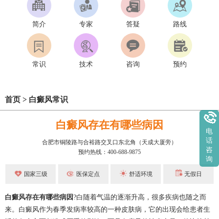
简介
专家
答疑
路线
常识
技术
咨询
预约
首页
>
白癜风常识
白癜风存在有哪些病因
电
话
合肥市铜陵路与合裕路交叉口东北角（天成大厦旁）
咨
预约热线：400-688-9875
询
国家三级
医保定点
舒适环境
无假日
白癜风存在有哪些病因
?白随着气温的逐渐升高，很多疾病也随之而
来。白癜风作为春季发病率较高的一种皮肤病，它的出现会给患者生