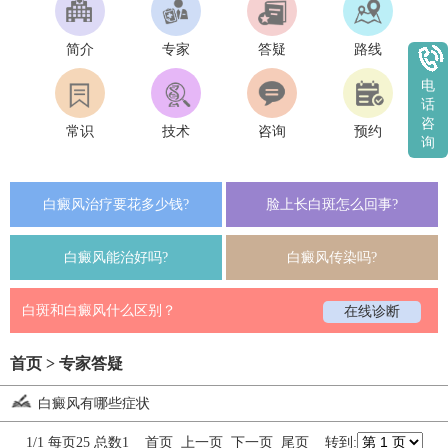
简介
专家
答疑
路线
电
话
咨
常识
技术
咨询
预约
询
白癜风治疗要花多少钱?
脸上长白斑怎么回事?
白癜风能治好吗?
白癜风传染吗?
白斑和白癜风什么区别？
在线诊断
首页
>
专家答疑
白癜风有哪些症状
1/1 每页25 总数1 首页 上一页 下一页 尾页 转到: