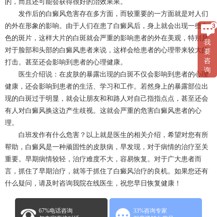
的，而且还可能会获得很好的治效果果。
发作后的白癜风危害存在多方面，而较重要的一方面就是对人们
的外在形象的影响。由于人们在患了白癜风后，身上就会出现一些白
色的斑片，这样大片的白斑就会严重的影响患者的外在美观，特别是
我
对于脸部和头部的白癜风患者来说，这样会给患者的心理带来较大的
要
咨
打击。甚至还会影响到患者的心理健康。
询
医生介绍说：在皮肤的暴露出现的白斑不仅会影响到患者的心理
健康，还会影响到患者的生活、学习和工作。若然身上的暴露部位出
现的白斑过于明显，就会让朋友和和路人对自己指指点点，甚至还会
有人对白癜风换这边产生歧视。这就会严重的危害白癜风患者的心
理。
白班发作有什么危害？以上就是医生的相关介绍，希望对您有所
帮助，白癜风是一种顽固性的皮肤病，早发现，对于病情的治疗至关
重要。早期病情较轻，治疗难度不大，容易恢复。对于广大患者而
言，抓住了早期治疗，就等于抓住了白癜风治疗的良机。如果您还有
什么疑问，请及时咨询我院在线医生，祝您早日恢复健康！
67%电话咨询
33%咨询专家