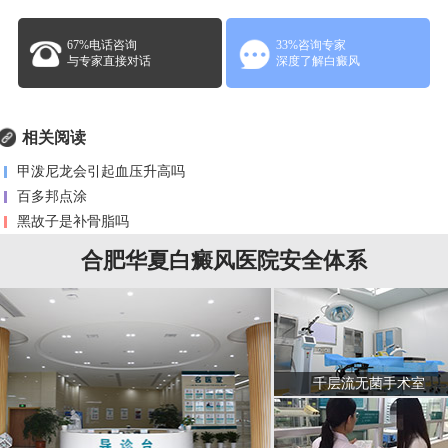
67%电话咨询
33%咨询专家
与专家直接对话
深度了解白癜风
相关阅读
甲泼尼龙会引起血压升高吗
百多邦点涂
黑故子是补骨脂吗
合肥华夏白癜风医院安全体系
千层流无菌手术室