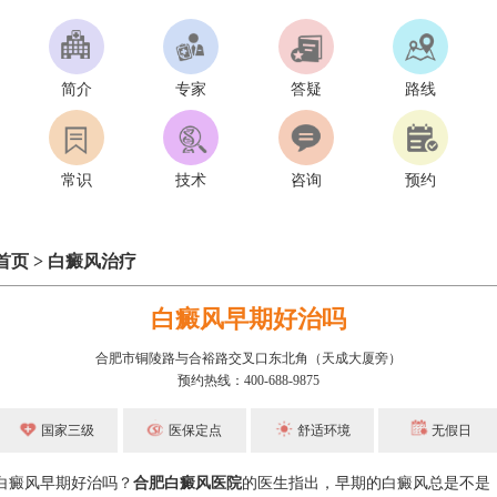
简介
专家
答疑
路线
常识
技术
咨询
预约
首页
>
白癜风治疗
白癜风早期好治吗
合肥市铜陵路与合裕路交叉口东北角（天成大厦旁）
预约热线：400-688-9875
国家三级
医保定点
舒适环境
无假日
白癜风早期好治吗？
合肥白癜风医院
的医生指出，早期的白癜风总是不是