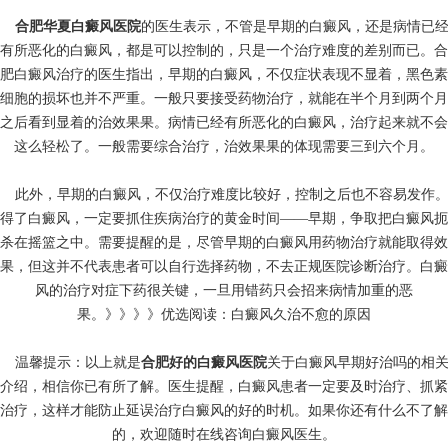
合肥华夏白癜风医院
的医生表示，不管是早期的白癜风，还是病情已
有所恶化的白癜风，都是可以控制的，只是一个治疗难度的差别而已。合
肥白癜风治疗的医生指出，早期的白癜风，不仅症状表现不显着，黑色素
细胞的损坏也并不严重。一般只要接受药物治疗，就能在半个月到两个月
之后看到显着的治效果果。病情已经有所恶化的白癜风，治疗起来就不会
这么轻松了。一般需要综合治疗，治效果果的体现需要三到六个月。
此外，早期的白癜风，不仅治疗难度比较好，控制之后也不容易发作
得了白癜风，一定要抓住疾病治疗的黄金时间——早期，争取把白癜风扼
杀在摇篮之中。需要提醒的是，尽管早期的白癜风用药物治疗就能取得效
果，但这并不代表患者可以自行选择药物，不去正规医院诊断治疗。白癜
风的治疗对症下药很关键，一旦用错药只会招来病情加重的恶
果。》》》》优选阅读：
白癜风久治不愈的原因
温馨提示：以上就是
合肥好的白癜风医院
关于白癜风早期好治吗的相
介绍，相信你已有所了解。医生提醒，白癜风患者一定要及时治疗、抓紧
治疗，这样才能防止延误治疗白癜风的好的时机。如果你还有什么不了解
的，欢迎随时在线咨询白癜风医生。