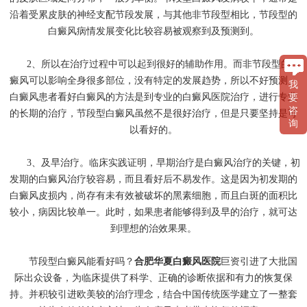
沿着受累皮肤的神经支配节段发展，与其他非节段型相比，节段型的
白癜风病情发展变化比较容易被观察到及预测到。
2、所以在治疗过程中可以起到很好的辅助作用。而非节段型的白
癜风可以影响全身很多部位，没有特定的发展趋势，所以不好预测。
我
白癜风患者看好白癜风的方法是到专业的白癜风医院治疗，进行专业
要
咨
的长期的治疗，节段型白癜风虽然不是很好治疗，但是只要坚持是可
询
以看好的。
3、及早治疗。临床实践证明，早期治疗是白癜风治疗的关键，初
发期的白癜风治疗较容易，而且看好后不易发作。这是因为初发期的
白癜风皮损内，尚存有未有效被破坏的黑素细胞，而且白斑的面积比
较小，病因比较单一。此时，如果患者能够得到及早的治疗，就可达
到理想的治效果果。
节段型白癜风能看好吗？
合肥华夏白癜风医院
巨资引进了大批国
际出众设备，为临床提供了科学、正确的诊断依据和有力的恢复保
持。并积较引进欧美较的治疗理念，结合中国传统医学建立了一整套