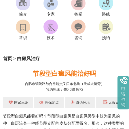
简介
专家
答疑
路线
常识
技术
咨询
预约
首页
>
白癜风治疗
节段型白癜风能治好吗
合肥市铜陵路与合裕路交叉口东北角（天成大厦旁）
电
预约热线：400-688-9875
话
咨
国家三级
医保定点
舒适环境
无假日
询
节段型白癜风能看好吗？节段型白癜风是白癜风类型中较为常见的一
种，白斑沿某一种经节段支配的皮肤分配而得名。那么，这种类型的