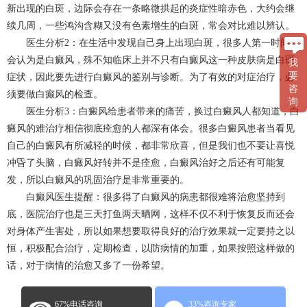
新出现的白斑，边际会存在一条略微拱起的炎症性暗赤色，大约会继
续几周，一些鸿沟含糊又没有色素增生的白斑，常会对比难以辨认。
医生分析2：在生活中发现自己身上出现白斑，很多人第一时间就
会认为是白癜风，殊不知临床上并不只有白癜风这一种皮肤病是白斑
我
要
症状，因此要先进行白癜风的鉴别与诊断。为了有效的对症治疗，必
咨
须要做白癫风的检查。
询
医生分析3：白癜风给患者带来的痛苦，换过白癜风人都知道，白
癜风的难治疗相信彻底痊愈的人都深有体会。很多白癜风患者当看见
自己的白癜风有所减轻的时候，都非常欣喜，但是我们也不要让喜悦
冲昏了头脑，白癜风好转并不是痊愈，白癜风治好之后还有可能复
发，所以白癜风的巩固治疗是非常重要的。
白癜风医生提醒：很多得了白癜风的病患都很难将治愈坚持到
底，医院治疗也是三天打鱼两天晒网，这样不仅不利于恢复反而还会
对身体产生害处，所以如果想要取得良好的治疗效果就一定要持之以
恒，积极配合治疗，定期检查，以防病情的加重，如果按照这样做的
话，对于病情的治愈又多了一份希望。
67%电话咨询
33%咨询专家