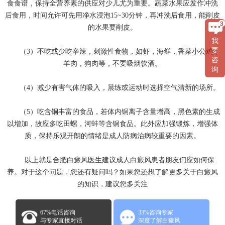
食食谱，保持全营养素的供应对少儿尤为重要。蔬菜水果应发作冲洗
后食用，时间允许可先用净水浸泡15~30分钟，再冲洗后食用，能削皮
的水果要削皮。
我
要
（3）不吃或少吃辛辣，刺激性食物，如虾，海鲜，香菜小公鸡，
咨
羊肉，狗肉等，不要吸烟饮酒。
询
（4）减少有害气体的吸入，晨练或运动时选择空气清新的场所。
（5）吃含铜丰富的食品，若体内铜离子含量增高，黑色素的生成
以增加，故应多吃田螺，河蚌等含铜食品。此外应加强锻炼，增强体
质，保持乐观开朗的情绪是成人防病治病较重要的因素。
以上就是合肥白癜风医生建议成人白癜风患者朋友们应如何保
养。对于这个问题，您还有疑问吗？如果您还想了解更多关于白癜风
的知识，建议您多关注
67%电话咨询
33%咨询专家
与专家直接对话
深度了解白癜风