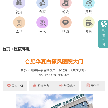
简介
专家
答疑
路线
电
常识
技术
咨询
预约
话
咨
询
首页
>
医院环境
合肥华夏白癜风医院大门
合肥市铜陵路与合裕路交叉口东北角（天成大厦旁）
预约热线：400-688-9875
国家三级
医保定点
舒适环境
无假日