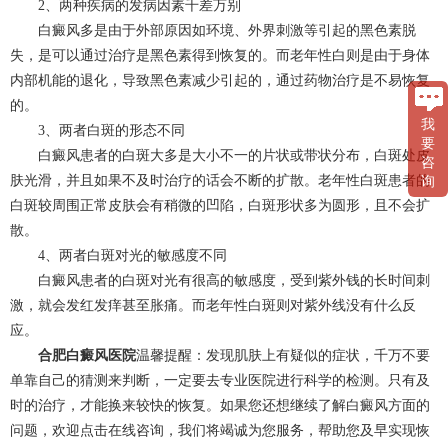
2、两种疾病的发病因素千差万别
白癜风多是由于外部原因如环境、外界刺激等引起的黑色素脱
失，是可以通过治疗是黑色素得到恢复的。而老年性白则是由于身体
内部机能的退化，导致黑色素减少引起的，通过药物治疗是不易恢复
的。
我
3、两者白斑的形态不同
要
白癜风患者的白斑大多是大小不一的片状或带状分布，白斑处皮
咨
肤光滑，并且如果不及时治疗的话会不断的扩散。老年性白斑患者的
询
白斑较周围正常皮肤会有稍微的凹陷，白斑形状多为圆形，且不会扩
散。
4、两者白斑对光的敏感度不同
白癜风患者的白斑对光有很高的敏感度，受到紫外钱的长时间刺
激，就会发红发痒甚至胀痛。而老年性白斑则对紫外线没有什么反
应。
合肥白癜风医院
温馨提醒：发现肌肤上有疑似的症状，千万不要
单靠自己的猜测来判断，一定要去专业医院进行科学的检测。只有及
时的治疗，才能换来较快的恢复。如果您还想继续了解白癜风方面的
问题，欢迎点击在线咨询，我们将竭诚为您服务，帮助您及早实现恢