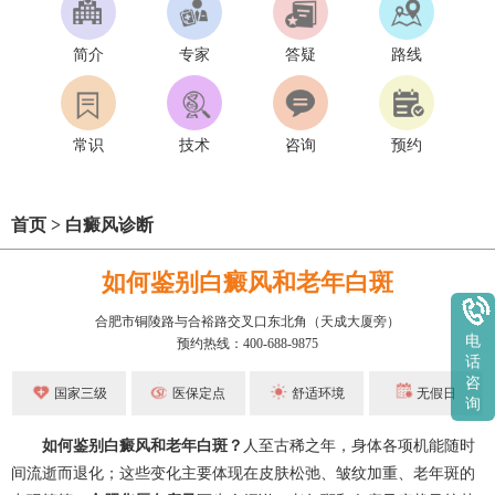
简介
专家
答疑
路线
常识
技术
咨询
预约
首页
>
白癜风诊断
如何鉴别白癜风和老年白斑
合肥市铜陵路与合裕路交叉口东北角（天成大厦旁）
电
预约热线：400-688-9875
话
咨
国家三级
医保定点
舒适环境
无假日
询
如何鉴别白癜风和老年白斑？
人至古稀之年，身体各项机能随时
间流逝而退化；这些变化主要体现在皮肤松弛、皱纹加重、老年斑的