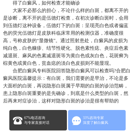
得了白癜风，如何检查才能确诊
大家不必那么的担心，不论什么样的白斑，都离不开的
是诊断，离不开的是伍德灯检查，在初次诊断白斑时，会用
到伍德灯这种设备，伍德灯下的白斑：呈现亮白色或者偏蓝
色的荧光伍德灯是皮肤科临床常用的检测仪器，准确度很
高，号称皮肤的“显微镜”。通过照射患处，白癜风的皮损为
纯白色，白色糠疹、结节性硬化、脱色素性痣、炎症后色素
减退斑、麻风的色素减退斑等为黄白色或灰白色，花斑癣为
棕黄色或黄白色，贫血痣的淡白色皮损则不能显现。
合肥白癜风专科医院回答隐形白癜风可以检查吗?合肥白
癜风医院温馨提示：有白斑，我们需要的是早治，不论是多
大面积的白斑，再说隐形白斑属于早期的白斑的诊治范畴，
患上隐形白斑重要的是先确诊，到底是什么类型的白斑，然
后再来对症诊治，这样对隐形白斑的诊治是很有帮助的
67%电话咨询
33%咨询专家
与专家直接对话
深度了解白癜风