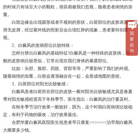
的时候只有绿豆大小的颗粒，很容易被我们忽视，随着患者病情的加
重。
白斑边缘会出现圆形或者不规则的形状，白斑部位的皮肤表面光
滑无皮屑，经过紫外线的照射后会出现红肿的现象，患者要特别重
我
视。
要
咨
2、白癜风的发病部位比较特殊：
询
怎样分辨出白癜风的基础特征?白癜风是一种特殊的皮肤病，与一
般的皮肤病比较类似，它常出现在我们身体的暴露部位。
比如：头部、脸部、四肢、背部等等，严重影响了我们的外观。
随着病情的加重，白斑会逐渐融合在一起，会形成地图的形状。
3、白斑部位对阳光比较敏感：
白癜风患者白斑所在部位的皮肤一般对阳光比较敏感尤其是春夏
季对阳光敏感程度高于冬秋季节。医生指出：白癜风的治疗要及时。
在秋冬季节治疗效果一般较好，因为，这个时期白斑病情比较稳
定，有利于药物的吸收，治疗效果最佳。
合肥华夏白癜风医院医生祝患者早日康复>>>>>>>治早期白癜风
大概要多少钱。