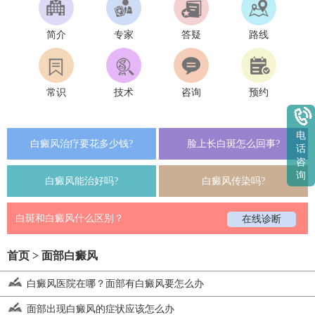
简介
专家
答疑
路线
常识
技术
咨询
预约
电
白癜风治疗要花多少钱?
脸上长白斑怎么回事?
话
咨
询
白癜风能治好吗?
白癜风传染吗?
白斑和白癜风什么区别？
在线诊断
首页
>
面部白癜风
白癜风医院在哪？面部有白癜风要怎么办
面部出现白癜风的症状应该怎么办