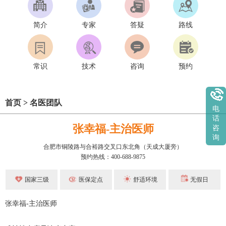
简介
专家
答疑
路线
常识
技术
咨询
预约
首页
>
名医团队
电
话
张幸福-主治医师
咨
询
合肥市铜陵路与合裕路交叉口东北角（天成大厦旁）
预约热线：400-688-9875
国家三级
医保定点
舒适环境
无假日
张幸福-主治医师